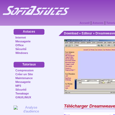
|
|
Accueil
Astuces
Tutori
Astuces
Download
»
Editeur
» Dreamweave
Internet
Messagerie
Office
Sécurité
Windows
Tutoriaux
Compression
Créer un Site
Maintenance
Messagerie
MP3
Sécurité
Tweakage
GNU/LINUX
Télécharger Dreamweave