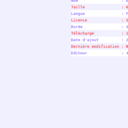
Nom                   : 
Taille                : 
Langue                : 
Licence               : 
Durée                 : 
Téléchargé            : 
Date d'ajout          : 
Dernière modification : 
Editeur               : 