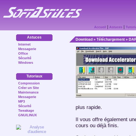
|
|
Accueil
Astuces
Tutori
Astuces
Download
»
Téléchargement
» DAP
Internet
Messagerie
Office
Sécurité
Windows
Tutoriaux
Compression
Créer un Site
Maintenance
Messagerie
MP3
Sécurité
plus rapide.
Tweakage
GNU/LINUX
Il vous offre également un
cours ou déjà finis.