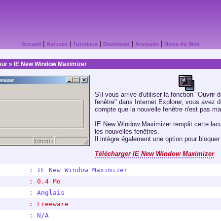
|
|
|
|
|
Accueil
Astuces
Tutoriaux
Download
Annuaire
News du Web
eur
» IE New Window Maximizer
S'il vous arrive d'utiliser la fonction "Ouvrir
fenêtre" dans Internet Explorer, vous avez 
compte que la nouvelle fenêtre n'est pas ma
IE New Window Maximizer remplit cette lac
les nouvelles fenêtres.
Il intègre également une option pour bloquer
Télécharger IE New Window Maximizer
        : IE New Window Maximizer
        : 0.4 Mo
        : Anglais
        : Freeware
        : N/A