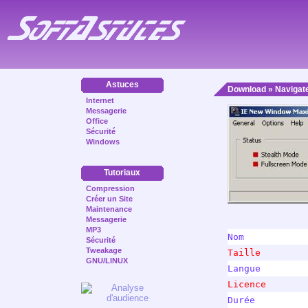
Astuces
Download
»
Navigat
Internet
Messagerie
Office
Sécurité
Windows
Tutoriaux
Compression
Créer un Site
Maintenance
Messagerie
MP3
Nom           
Sécurité
Tweakage
Taille        
GNU/LINUX
Langue        
Licence       
Durée         