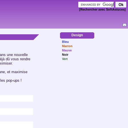
[Rechercher avec SoftAstuces]
Design
Bleu
Marron
Mauve
 dans une nouvelle
Noir
déjà dû vous rendre
Vert
ximiser.
une, et maximise
 les pop-ups !