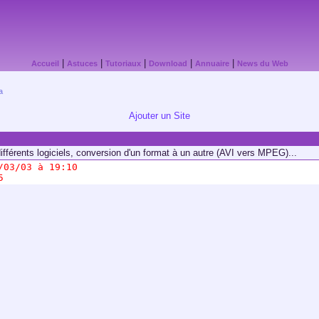
|
|
|
|
|
Accueil
Astuces
Tutoriaux
Download
Annuaire
News du Web
a
Ajouter un Site
différents logiciels, conversion d'un format à un autre (AVI vers MPEG)...
/03/03 à 19:10
5