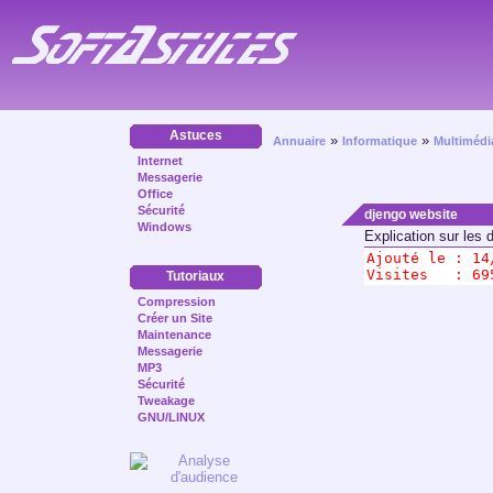
Astuces
»
»
Annuaire
Informatique
Multimédi
Internet
Messagerie
Office
Sécurité
djengo website
Windows
Explication sur les 
Ajouté le : 
14
Visites   : 69
Tutoriaux
Compression
Créer un Site
Maintenance
Messagerie
MP3
Sécurité
Tweakage
GNU/LINUX