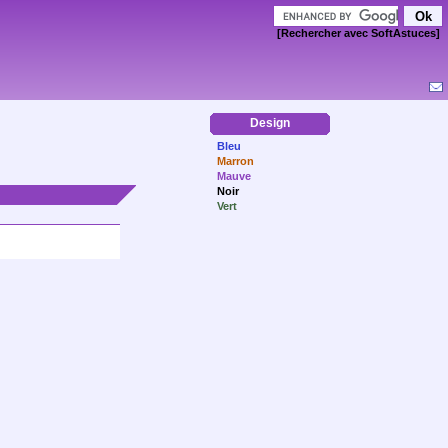
[Rechercher avec SoftAstuces]
Design
Bleu
Marron
Mauve
Noir
Vert