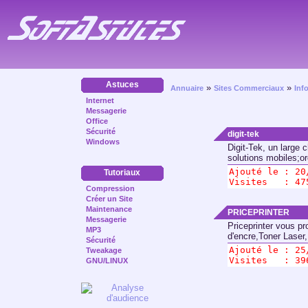
Astuces
»
»
Annuaire
Sites Commerciaux
Inf
Internet
Messagerie
Office
Sécurité
digit-tek
Windows
Digit-Tek, un large
solutions mobiles;or
Ajouté le : 
20
Tutoriaux
Visites   : 47
Compression
Créer un Site
Maintenance
PRICEPRINTER
Messagerie
Priceprinter vous p
MP3
d'encre,Toner Laser, 
Sécurité
Ajouté le : 
25
Tweakage
Visites   : 39
GNU/LINUX