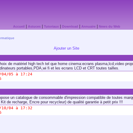
|
|
|
|
|
Accueil
Astuces
Tutoriaux
Download
Annuaire
News du Web
ormatique
Ajouter un Site
 choix de matériel high tech tel que home cinema:ecrans plasma,lcd,video proj
dinateurs portables,PDA,wi fi et les ecrans LCD et CRT toutes tailles.
/04/05 à 17:24
5
ropose un catalogue de consommable d'impression compatible de toutes marq
Kit de recharge, Encre pour recycleur) de qualité garantie à petit prix !!!
/10/04 à 17:32
6