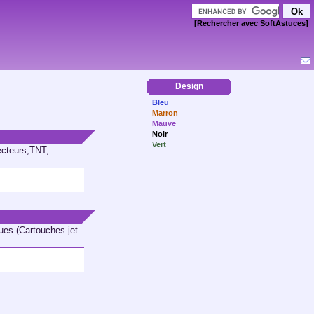
[Rechercher avec SoftAstuces]
Design
Bleu
Marron
Mauve
Noir
Vert
ecteurs;TNT;
ues (Cartouches jet