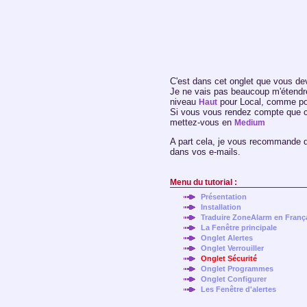
C'est dans cet onglet que vous dev
Je ne vais pas beaucoup m'étendre
niveau
pour Local, comme pou
Haut
Si vous vous rendez compte que ce
mettez-vous en
Medium
A part cela, je vous recommande d
dans vos e-mails.
Menu du tutorial :
Présentation
Installation
Traduire ZoneAlarm en Franç
La Fenêtre principale
Onglet Alertes
Onglet Verrouiller
Onglet Sécurité
Onglet Programmes
Onglet Configurer
Les Fenêtre d'alertes