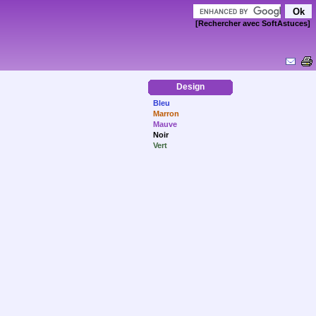
[Rechercher avec SoftAstuces]
Design
Bleu
Marron
Mauve
Noir
Vert