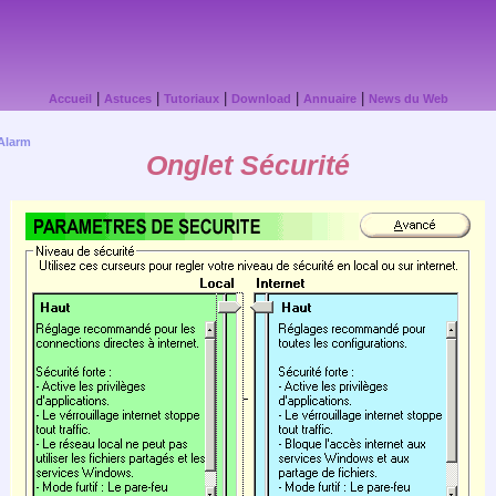
|
|
|
|
|
Accueil
Astuces
Tutoriaux
Download
Annuaire
News du Web
Alarm
Onglet Sécurité