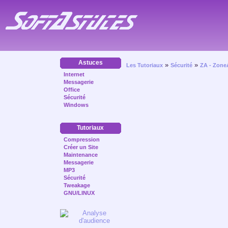
Astuces
»
»
Les Tutoriaux
Sécurité
ZA - Zone
Internet
Messagerie
Office
Sécurité
Windows
Tutoriaux
Compression
Créer un Site
Maintenance
Messagerie
MP3
Sécurité
Tweakage
GNU/LINUX