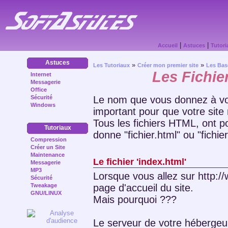
|
|
Accueil
Astuces
Tutori
Astuces
»
»
Les Tutoriaux
Créer mon premier site
Les Bas
Les Fichie
Internet
Messagerie
Office
Le nom que vous donnez à vos
Sécurité
Windows
important pour que votre site
Tous les fichiers HTML, ont p
Tutoriaux
donne "fichier.html" ou "fichie
Compression
Créer un Site
Maintenance
Le fichier 'index.html'
Messagerie
MP3
Lorsque vous allez sur http:
Sécurité
page d'accueil du site.
Tweakage
GNU/LINUX
Mais pourquoi ???
Le serveur de votre hébergeur