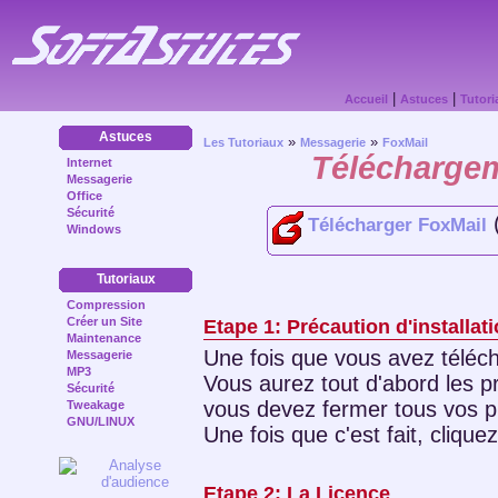
|
|
Accueil
Astuces
Tutori
Astuces
»
»
Les Tutoriaux
Messagerie
FoxMail
Téléchargem
Internet
Messagerie
Office
Sécurité
(
Télécharger FoxMail
Windows
Tutoriaux
Compression
Etape 1: Précaution d'installat
Créer un Site
Maintenance
Une fois que vous avez téléch
Messagerie
MP3
Vous aurez tout d'abord les p
Sécurité
vous devez fermer tous vos 
Tweakage
GNU/LINUX
Une fois que c'est fait, clique
Etape 2: La Licence