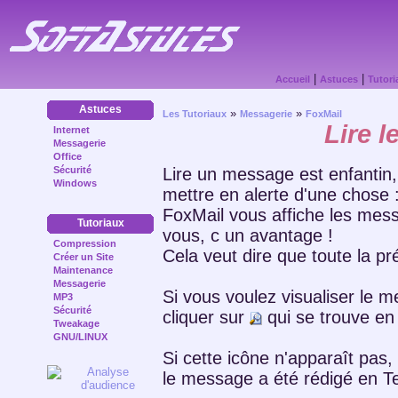
|
|
Accueil
Astuces
Tutori
Astuces
»
»
Les Tutoriaux
Messagerie
FoxMail
Lire 
Internet
Messagerie
Office
Lire un message est enfantin,
Sécurité
Windows
mettre en alerte d'une chose 
FoxMail vous affiche les mess
Tutoriaux
vous, c un avantage !
Compression
Cela veut dire que toute la pr
Créer un Site
Maintenance
Messagerie
Si vous voulez visualiser le 
MP3
Sécurité
cliquer sur
qui se trouve en
Tweakage
GNU/LINUX
Si cette icône n'apparaît pas,
le message a été rédigé en T